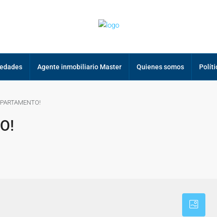
iedades
Agente inmobiliario Master
Quienes somos
Polít
EPARTAMENTO!
O!