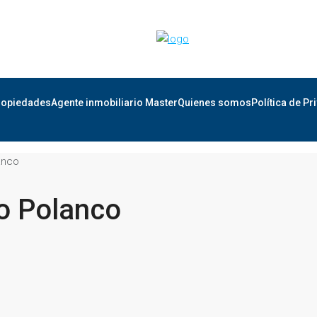
ropiedades
Agente inmobiliario Master
Quienes somos
Política de Pr
anco
o Polanco