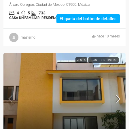
Álvaro Obregón, Ciudad de México, 01900, México
4
5
733
CASA UNIFAMILIAR, RESIDENCIAL
Etiqueta del botón de detalles
hace 10 meses
masterho
VENTA
GRAN OPORTUNIDAD