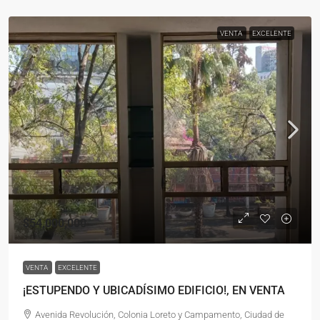
VENTA
EXCELENTE
$54,000,000
VENTA
EXCELENTE
¡ESTUPENDO Y UBICADÍSIMO EDIFICIO!, EN VENTA
Avenida Revolución, Colonia Loreto y Campamento, Ciudad de