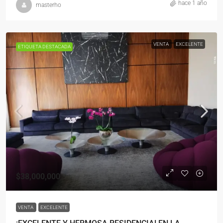
hace 1 año
masterho
VENTA
EXCELENTE
ETIQUETA DESTACADA
$38,000,000
VENTA
EXCELENTE