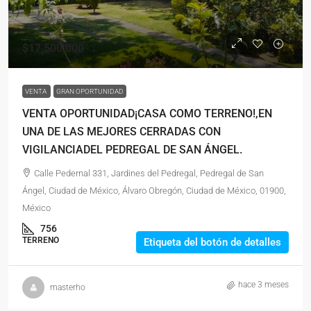
$17,500,000
VENTA
GRAN OPORTUNIDAD
VENTA OPORTUNIDAD¡CASA COMO TERRENO!,EN
UNA DE LAS MEJORES CERRADAS CON
VIGILANCIADEL PEDREGAL DE SAN ÁNGEL.
Calle Pedernal 331, Jardines del Pedregal, Pedregal de San
Ángel, Ciudad de México, Álvaro Obregón, Ciudad de México, 01900,
México
756
TERRENO
Etiqueta del botón de detalles
hace 3 meses
masterho