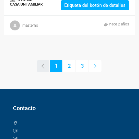
CASA UNIFAMILIAR
Etiqueta del botón de detalles
hace 2 años
masterho
1
2
3
Contacto