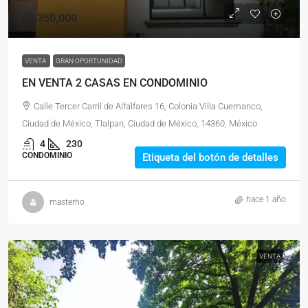
$8,350,000
VENTA
GRAN OPORTUNIDAD
EN VENTA 2 CASAS EN CONDOMINIO
Calle Tercer Carril de Alfalfares 16, Colonia Villa Cuemanco,
Ciudad de México, Tlalpan, Ciudad de México, 14360, México
4
230
CONDOMINIO
Etiqueta del botón de detalles
hace 1 año
masterho
VENTA