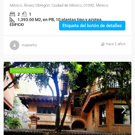
México, Álvaro Obregón, Ciudad de México, 01090, México
2
1
1,393.00 M2, en PB, 10 plantas tipo y azotea.
EDIFICIO
Etiqueta del botón de detalles
hace 2 años
masterho
VENTA
ETIQUETA DESTACADA