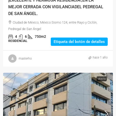
¡EXCELENTE Y HERMOSA RESIDENCIA!,EN LA
MEJOR CERRADA CON VIGILANCIADEL PEDREGAL
DE SAN ÁNGEL.
Ciudad de México, México Sismo 124, entre Rayo y Ciclón,
Pedregal de San Ángel
4
6
750m2
RESIDENCIAL
Etiqueta del botón de detalles
hace 1 año
masterho
VENTA