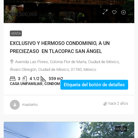
$32,000,000
VENTA
EXCLUSIVO Y HERMOSO CONDOMINIO, A UN
PRECIEZASO EN TLACOPAC SAN ÁNGEL
Avenida Las Flores, Colonia Flor de María, Ciudad de México,
Álvaro Obregón, Ciudad de México, 01760, México
3
4 1/2
559 m2
CASA UNIFAMILIAR, CONDOMINIO, RESIDENCIAL
Etiqueta del botón de detalles
hace 2 años
masterho
VENTA