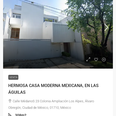
$10,000,000
VENTA
HERMOSA CASA MODERNA MEXICANA, EN LAS
ÁGUILAS
Calle MédanoS 23 Colonia Ampliación Los Alpes, Álvaro
Obregón, Ciudad de México, 01710, México
308m2