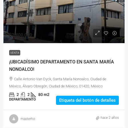
$2,800,000
VENTA
¡UBICADÍSIMO DEPARTAMENTO EN SANTA MARÍA
NONOALCO!
Calle Antonio Van Dyck, Santa María Nonoalco, Ciudad de
México, Álvaro Obregón, Ciudad de México, 01420, México
2
2
80 m2
DEPARTAMENTO
Etiqueta del botón de detalles
hace 2 años
masterho